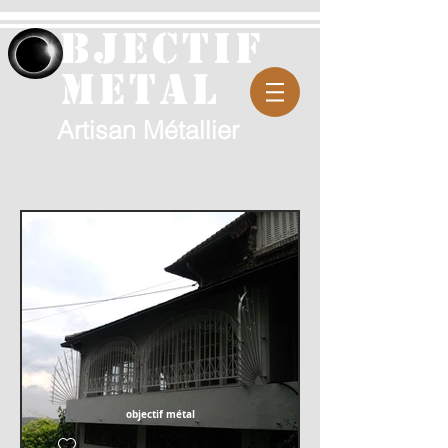
bjectif
metal
Artisan Métallier
objectif métal