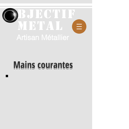
bjectif
metal
Artisan Métallier
Mains courantes